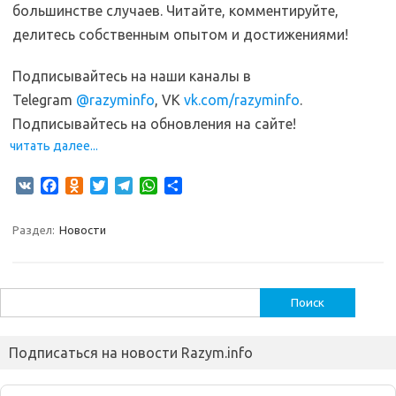
большинстве случаев. Читайте, комментируйте,
делитесь собственным опытом и достижениями!
Подписывайтесь на наши каналы в
Telegram
@razyminfo
, VK
vk.com/razyminfo
.
Подписывайтесь на обновления на сайте!
читать далее...
V
F
O
T
T
W
О
K
a
d
w
e
h
т
c
n
i
l
a
п
Раздел:
Новости
e
o
t
e
t
р
b
k
t
g
s
а
o
l
e
r
A
в
o
a
r
a
p
и
Найти:
k
s
m
p
т
s
ь
n
Подписаться на новости Razym.info
i
k