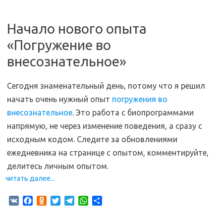
Начало нового опыта
«Погружение во
внесознательное»
Сегодня знаменательный день, потому что я решил
начать очень нужный опыт
погружения во
внесознательное
. Это работа с биопрограммами
напрямую, не через изменение поведения, а сразу с
исходным кодом. Следите за обновлениями
ежедневника на странице с опытом, комментируйте,
делитесь личным опытом.
читать далее...
V
F
O
T
T
W
О
K
a
d
w
e
h
т
c
n
i
l
a
п