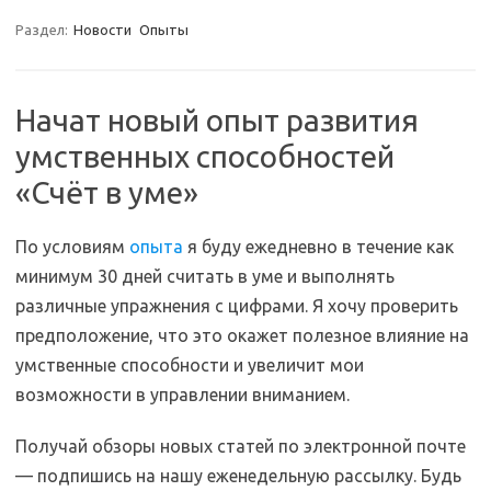
c
n
i
l
a
п
Раздел:
Новости
Опыты
e
o
t
e
t
р
b
k
t
g
s
а
o
l
e
r
A
в
o
a
r
a
p
и
Начат новый опыт развития
k
s
m
p
т
умственных способностей
s
ь
n
«Счёт в уме»
i
k
i
По условиям
опыта
я буду ежедневно в течение как
минимум 30 дней считать в уме и выполнять
различные упражнения с цифрами. Я хочу проверить
предположение, что это окажет полезное влияние на
умственные способности и увеличит мои
возможности в управлении вниманием.
Получай обзоры новых статей по электронной почте
— подпишись на нашу еженедельную рассылку. Будь