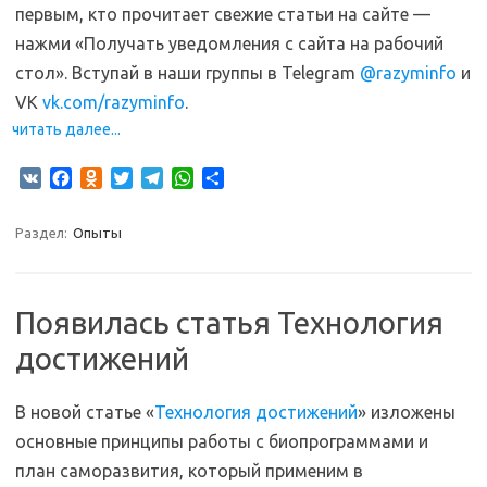
первым, кто прочитает свежие статьи на сайте —
нажми «Получать уведомления с сайта на рабочий
стол». Вступай в наши группы в Telegram
@razyminfo
и
VK
vk.com/razyminfo
.
читать далее...
V
F
O
T
T
W
О
K
a
d
w
e
h
т
c
n
i
l
a
п
Раздел:
Опыты
e
o
t
e
t
р
b
k
t
g
s
а
o
l
e
r
A
в
o
a
r
a
p
и
Появилась статья Технология
k
s
m
p
т
достижений
s
ь
n
i
В новой статье «
Технология достижений
» изложены
k
i
основные принципы работы с биопрограммами и
план саморазвития, который применим в