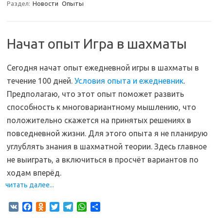
Раздел:
Новости
Опыты
e
o
t
e
t
р
b
k
t
g
s
а
o
l
e
r
A
в
o
a
r
a
p
и
Начат опыт Игра в шахматы
k
s
m
p
т
s
ь
n
Сегодня начат опыт ежедневной игры в шахматы в
i
течение 100 дней.
Условия опыта и ежедневник
.
k
Предполагаю, что этот опыт поможет развить
i
способность к многовариантному мышлению, что
положительно скажется на принятых решениях в
повседневной жизни. Для этого опыта я не планирую
углублять знания в шахматной теории. Здесь главное
не выиграть, а включиться в просчёт вариантов по
ходам вперёд.
читать далее...
V
F
O
T
T
W
О
K
a
d
w
e
h
т