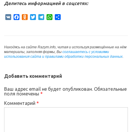
Делитесь информацией в соцсетях:
V
F
O
T
T
W
О
K
a
d
w
e
h
т
c
n
i
l
a
п
e
o
t
e
t
р
b
k
t
g
s
а
o
l
e
r
A
в
Находясь на сайте Razym.info, читая и используя размещённые на нём
o
a
r
a
p
и
материалы, заполняя формы, Вы
соглашаетесь с условиями
использования сайта и правилами обработки персональных данных
.
k
s
m
p
т
s
ь
n
i
Добавить комментарий
k
i
Ваш адрес email не будет опубликован.
Обязательные
поля помечены
*
Комментарий
*